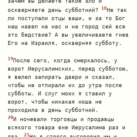
зачем вы делаете такое зло и
оскверняете день субботний?
Не так
ли поступали отцы ваши, и за то Бог
наш навел на нас и на город сей все
это бедствие? А вы увеличиваете гнев
Его на Израиля, оскверняя субботу.
После сего, когда смеркалось, у
ворот Иерусалимских, перед субботою,
я велел запирать двери и сказал,
чтобы не отпирали их до утра после
субботы. И слуг моих я ставил у
ворот, чтобы никакая ноша не
проходила в день субботний.
И ночевали торговцы и продавцы
всякого товара вне Иерусалима раз и
два.
Но я строго выговорил им и