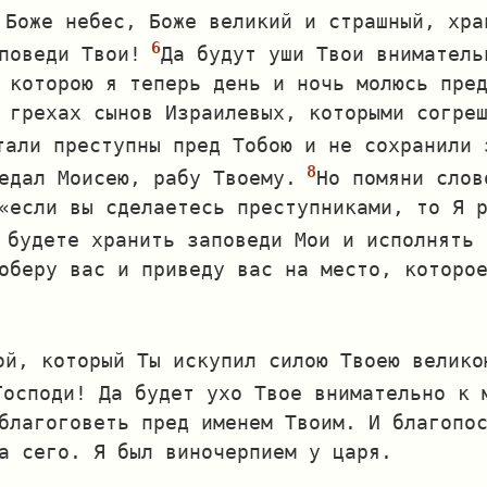
 Боже небес, Боже великий и страшный, хра
поведи Твои!
Да будут уши Твои вниматель
 которою я теперь день и ночь молюсь пре
 грехах сынов Израилевых, которыми согре
тали преступны пред Тобою и не сохранили 
едал Моисею, рабу Твоему.
Но помяни слов
«если вы сделаетесь преступниками, то Я 
 будете хранить заповеди Мои и исполнять 
оберу вас и приведу вас на место, которо
ой, который Ты искупил силою Твоею велико
Господи! Да будет ухо Твое внимательно к 
благоговеть пред именем Твоим. И благопо
а сего. Я был виночерпием у царя.