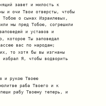
нящий завет и милость к
ны и очи Твои отверсты, чтобы
д Тобою о сынах Израилевых,
шили мы пред Тобою, согрешили
заповедей и уставов и
о, которое Ты заповедал
рассею вас по народам;
их, то хотя бы вы изгнаны
е избрал Я, чтобы водворить
ю и рукою Твоею
молитве раба Твоего и к
спеши рабу Твоему теперь, и