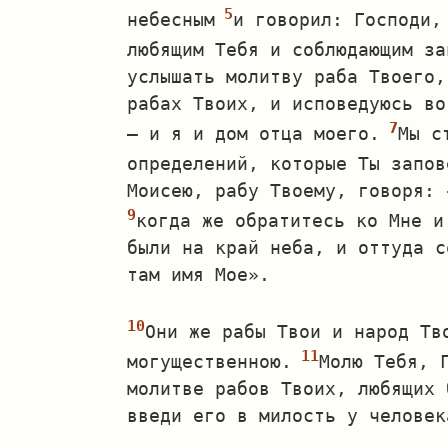
небесным
и говорил: Господи,
любящим Тебя и соблюдающим за
услышать молитву раба Твоего,
рабах Твоих, и исповедуюсь во
— и я и дом отца моего.
Мы с
определений, которые Ты запов
Моисею, рабу Твоему, говоря: 
когда же обратитесь ко Мне и
были на край неба, и оттуда с
там имя Мое».
Они же рабы Твои и народ Тв
могущественною.
Молю Тебя, 
молитве рабов Твоих, любящих 
введи его в милость у человек