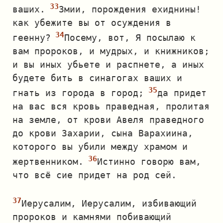
ваших.
Змии, порождения ехиднины!
как убежите вы от осуждения в
геенну?
Посему, вот, Я посылаю к
вам пророков, и мудрых, и книжников;
и вы иных убьете и распнете, а иных
будете бить в синагогах ваших и
гнать из города в город;
да придет
на вас вся кровь праведная, пролитая
на земле, от крови Авеля праведного
до крови Захарии, сына Варахиина,
которого вы убили между храмом и
жертвенником.
Истинно говорю вам,
что всё сие придет на род сей.
Иерусалим, Иерусалим, избивающий
пророков и камнями побивающий