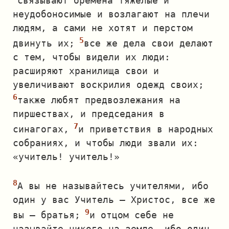
связывают бремена тяжелые и
неудобоносимые и возлагают на плечи
людям, а сами не хотят и перстом
двинуть их;
все же дела свои делают
с тем, чтобы видели их люди:
расширяют хранилища свои и
увеличивают воскрилия одежд своих;
также любят предвозлежания на
пиршествах, и председания в
синагогах,
и приветствия в народных
собраниях, и чтобы люди звали их:
«учитель! учитель!»
А вы не называйтесь учителями, ибо
один у вас Учитель — Христос, все же
вы — братья;
и отцом себе не
называйте никого на земле, ибо один