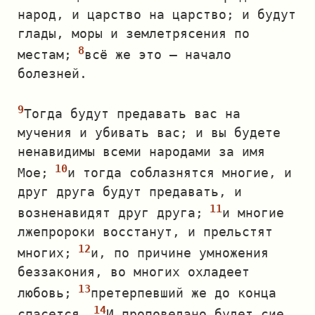
народ, и царство на царство; и будут
глады, моры и землетрясения по
местам;
всё же это — начало
болезней.
Тогда будут предавать вас на
мучения и убивать вас; и вы будете
ненавидимы всеми народами за имя
Мое;
и тогда соблазнятся многие, и
друг друга будут предавать, и
возненавидят друг друга;
и многие
лжепророки восстанут, и прельстят
многих;
и, по причине умножения
беззакония, во многих охладеет
любовь;
претерпевший же до конца
спасется.
И проповедано будет сие