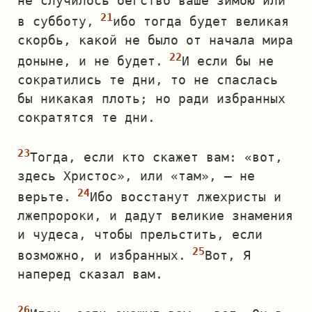
не случилось бегство ваше зимою или
в субботу,
ибо тогда будет великая
скорбь, какой не было от начала мира
доныне, и не будет.
И если бы не
сократились те дни, то не спаслась
бы никакая плоть; но ради избранных
сократятся те дни.
Тогда, если кто скажет вам: «вот,
здесь Христос», или «там», — не
верьте.
Ибо восстанут лжехристы и
лжепророки, и дадут великие знамения
и чудеса, чтобы прельстить, если
возможно, и избранных.
Вот, Я
наперед сказал вам.