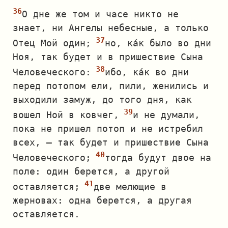
О дне же том и часе никто не
знает, ни Ангелы небесные, а только
Отец Мой один;
но, ка́к было во дни
Ноя, так будет и в пришествие Сына
Человеческого:
ибо, ка́к во дни
перед потопом ели, пили, женились и
выходили замуж, до того дня, как
вошел Ной в ковчег,
и не думали,
пока не пришел потоп и не истребил
всех, — так будет и пришествие Сына
Человеческого;
тогда будут двое на
поле: один берется, а другой
оставляется;
две мелющие в
жерновах: одна берется, а другая
оставляется.