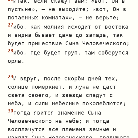
Итак, если скажут вам: «вот, Он в
пустыне», — не выходи́те; «вот, Он в
потаенных комнатах», — не верьте;
ибо, как молния исходит от востока
и видна бывает даже до запада, так
будет пришествие Сына Человеческого;
ибо, где будет труп, там соберутся
орлы.
И вдруг, после скорби дней тех,
солнце померкнет, и луна не даст
света своего, и звезды спадут с
неба, и силы небесные поколеблются;
тогда явится знамение Сына
Человеческого на небе; и тогда
восплачутся все племена земные и
увидят Сына Человеческого, грядущего