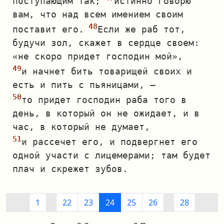
поступающим так;
истинно говорю
вам, что над всем имением своим
поставит его.
Если же раб тот,
будучи зол, скажет в сердце своем:
«не скоро придет господин мой»,
и начнет бить товарищей своих и
есть и пить с пьяницами, —
то придет господин раба того в
день, в который он не ожидает, и в
час, в который не думает,
и рассечет его, и подвергнет его
одной участи с лицемерами; там будет
плач и скрежет зубов.
1
22
23
24
25
26
28