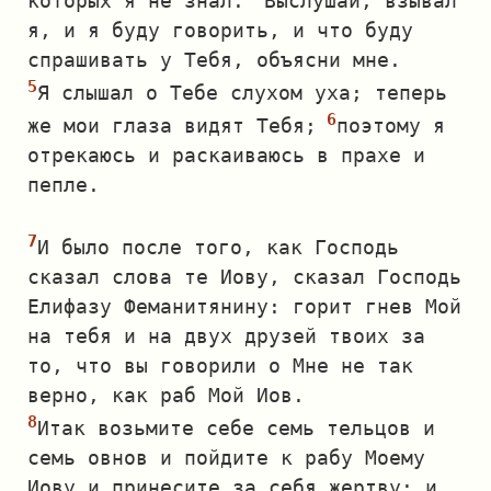
которых я не знал.
Выслушай, взывал
я, и я буду говорить, и что буду
спрашивать у Тебя, объясни мне.
Я слышал о Тебе слухом уха; теперь
же мои глаза видят Тебя;
поэтому я
отрекаюсь и раскаиваюсь в прахе и
пепле.
И было после того, как Господь
сказал слова те Иову, сказал Господь
Елифазу Феманитянину: горит гнев Мой
на тебя и на двух друзей твоих за
то, что вы говорили о Мне не так
верно, как раб Мой Иов.
Итак возьмите себе семь тельцов и
семь овнов и пойдите к рабу Моему
Иову и принесите за себя жертву; и