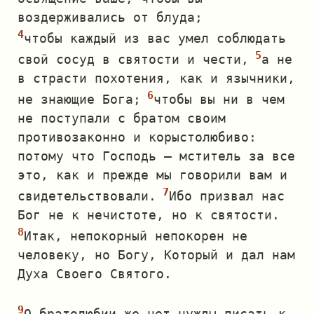
воздерживались от блуда;
чтобы каждый из вас умел соблюдать
свой сосуд в святости и чести,
а не
в страсти похотения, как и язычники,
не знающие Бога;
чтобы вы ни в чем
не поступали с братом своим
противозаконно и корыстолюбиво:
потому что Господь — мститель за все
это, как и прежде мы говорили вам и
свидетельствовали.
Ибо призвал нас
Бог не к нечистоте, но к святости.
Итак, непокорный непокорен не
человеку, но Богу, Который и дал нам
Духа Своего Святого.
О братолюбии же нет нужды писать к