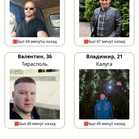
🟥Был 44 минуты назад
🟥Был 47 минут назад
Валентин, 36
Владимир, 21
Тирасполь
Калуга
🟥Был 48 минут назад
🟥Был 49 минут назад