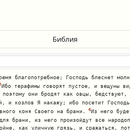
Библия
ремя благопотребное; Господь блеснет молн
Ибо терафимы говорят пустое, и вещуны ви
 поэтому они бродят как овцы, бедствуют,
й, и козлов Я накажу; ибо посетит Господь
вного коня Своего на брани.
Из него буде
для брани, из него произойдут все народо
ойне, как уличную грязь, и сражаться, по