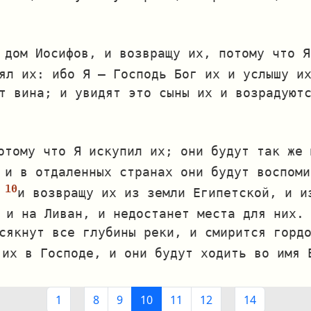
 дом Иосифов, и возвращу их, потому что Я
ял их: ибо Я — Господь Бог их и услышу и
т вина; и увидят это сыны их и возрадуют
отому что Я искупил их; они будут так же 
 и в отдаленных странах они будут воспоми
и возвращу их из земли Египетской, и и
 и на Ливан, и недостанет места для них.
сякнут все глубины реки, и смирится горд
 их в Господе, и они будут ходить во имя 
1
8
9
10
11
12
14