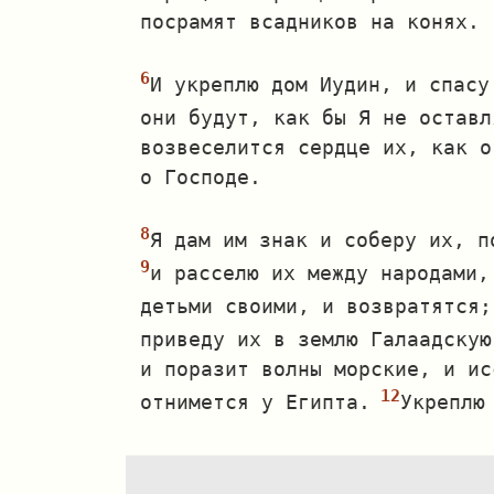
посрамят всадников на конях.
И укреплю дом Иудин, и спасу
они будут, как бы Я не оставл
возвеселится сердце их, как о
о Господе.
Я дам им знак и соберу их, п
и расселю их между народами,
детьми своими, и возвратятся;
приведу их в землю Галаадскую
и поразит волны морские, и ис
отнимется у Египта.
Укреплю