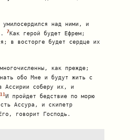
 умилосердился над ними, и
х.
Как герой будет Ефрем;
ся; в восторге будет сердце их
многочисленны, как прежде;
нать обо Мне и будут жить с
з Ассирии соберу их, и
И пройдет бедствие по морю
ость Ассура, и скипетр
Его, говорит Господь.