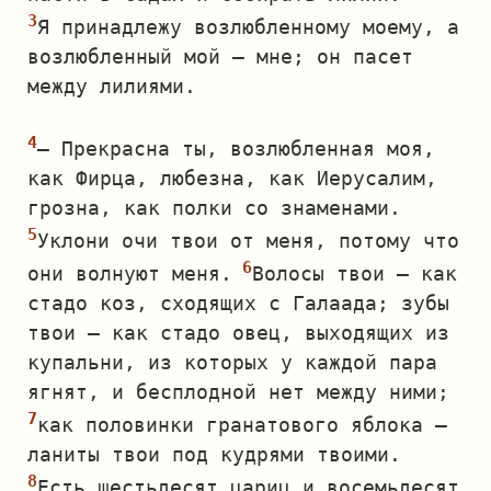
Я принадлежу возлюбленному моему, а
возлюбленный мой — мне; он пасет
между лилиями.
— Прекрасна ты, возлюбленная моя,
как Фирца, любезна, как Иерусалим,
грозна, как полки со знаменами.
Уклони очи твои от меня, потому что
они волнуют меня.
Волосы твои — как
стадо коз, сходящих с Галаада; зубы
твои — как стадо овец, выходящих из
купальни, из которых у каждой пара
ягнят, и бесплодной нет между ними;
как половинки гранатового яблока —
ланиты твои под кудрями твоими.
Есть шестьдесят цариц и восемьдесят