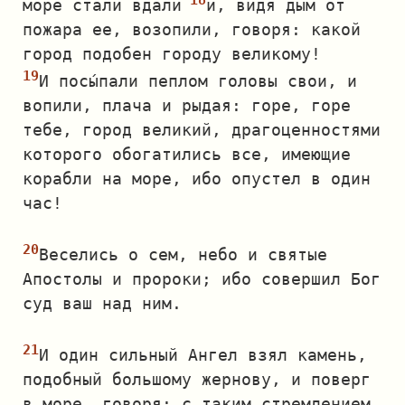
море стали вдали
и, видя дым от
пожара ее, возопили, говоря: какой
город подобен городу великому!
И посы́пали пеплом головы свои, и
вопили, плача и рыдая: горе, горе
тебе, город великий, драгоценностями
которого обогатились все, имеющие
корабли на море, ибо опустел в один
час!
Веселись о сем, небо и святые
Апостолы и пророки; ибо совершил Бог
суд ваш над ним.
И один сильный Ангел взял камень,
подобный большому жернову, и поверг
в море, говоря: с таким стремлением