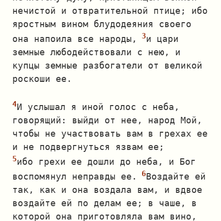
нечистой и отвратительной птице; ибо
яростным вином блудодеяния своего
она напоила все народы,
и цари
земные любодействовали с нею, и
купцы земные разбогатели от великой
роскоши ее.
И услышал я иной голос с неба,
говорящий: выйди от нее, народ Мой,
чтобы не участвовать вам в грехах ее
и не подвергнуться язвам ее;
ибо грехи ее дошли до неба, и Бог
воспомянул неправды ее.
Воздайте ей
так, как и она воздала вам, и вдвое
воздайте ей по делам ее; в чаше, в
которой она приготовляла вам вино,