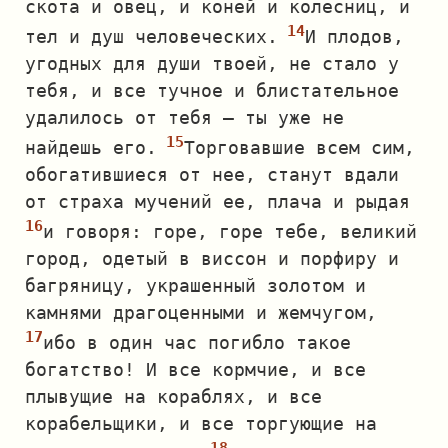
скота и овец, и коней и колесниц, и
тел и душ человеческих.
И плодов,
угодных для души твоей, не стало у
тебя, и все тучное и блистательное
удалилось от тебя — ты уже не
найдешь его.
Торговавшие всем сим,
обогатившиеся от нее, станут вдали
от страха мучений ее, плача и рыдая
и говоря: горе, горе тебе, великий
город, одетый в виссон и порфиру и
багряницу, украшенный золотом и
камнями драгоценными и жемчугом,
ибо в один час погибло такое
богатство! И все кормчие, и все
плывущие на кораблях, и все
корабельщики, и все торгующие на