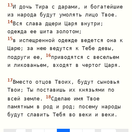
И дочь Тира с дарами, и богатейшие
из народа будут умолять лицо Твое.
Вся слава дщери Царя внутри;
одежда ее шита золотом;
в испещренной одежде ведется она к
Царю; за нею ведутся к Тебе девы,
подруги ее,
приводятся с весельем
и ликованьем, входят в чертог Царя.
Вместо отцов Твоих, будут сыновья
Твои; Ты поставишь их князьями по
всей земле.
Сделаю имя Твое
памятным в род и род; посему народы
будут славить Тебя во веки и веки.