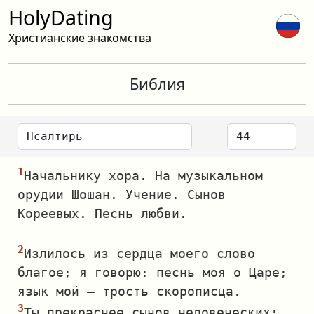
HolyDating
Христианские знакомства
Библия
Начальнику хора. На музыкальном
орудии Шошан. Учение. Сынов
Кореевых. Песнь любви.
Излилось из сердца моего слово
благое; я говорю: песнь моя о Царе;
язык мой — трость скорописца.
Ты прекраснее сынов человеческих;