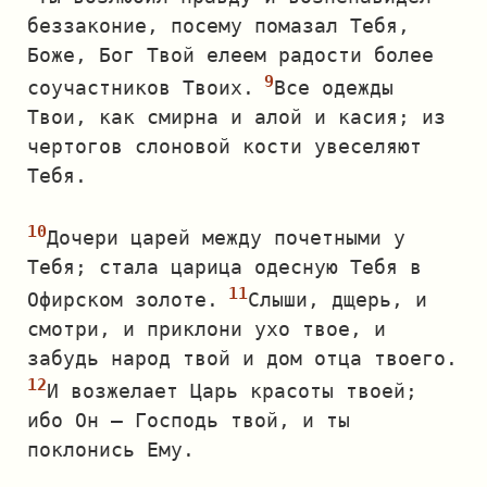
беззаконие, посему помазал Тебя,
Боже, Бог Твой елеем радости более
соучастников Твоих.
Все одежды
Твои, как смирна и алой и касия; из
чертогов слоновой кости увеселяют
Тебя.
Дочери царей между почетными у
Тебя; стала царица одесную Тебя в
Офирском золоте.
Слыши, дщерь, и
смотри, и приклони ухо твое, и
забудь народ твой и дом отца твоего.
И возжелает Царь красоты твоей;
ибо Он — Господь твой, и ты
поклонись Ему.