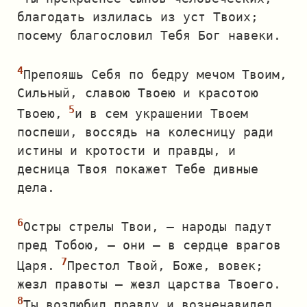
благодать излилась из уст Твоих;
посему благословил Тебя Бог навеки.
Препояшь Себя по бедру мечом Твоим,
Сильный, славою Твоею и красотою
Твоею,
и в сем украшении Твоем
поспеши, воссядь на колесницу ради
истины и кротости и правды, и
десница Твоя покажет Тебе дивные
дела.
Остры стрелы Твои, — народы падут
пред Тобою, — они — в сердце врагов
Царя.
Престол Твой, Боже, вовек;
жезл правоты — жезл царства Твоего.
Ты возлюбил правду и возненавидел