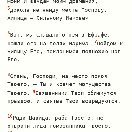
моим и веждам моим дремания,
доколе не найду места Господу,
жилища — Сильному Иакова».
Вот, мы слышали о нем в Ефрафе,
нашли его на полях Иарима.
Пойдем к
жилищу Его, поклонимся подножию ног
Его.
Стань, Господи, на место покоя
Твоего, — Ты и ковчег могущества
Твоего.
Священники Твои облекутся
правдою, и святые Твои возрадуются.
Ради Давида, раба Твоего, не
отврати лица помазанника Твоего.