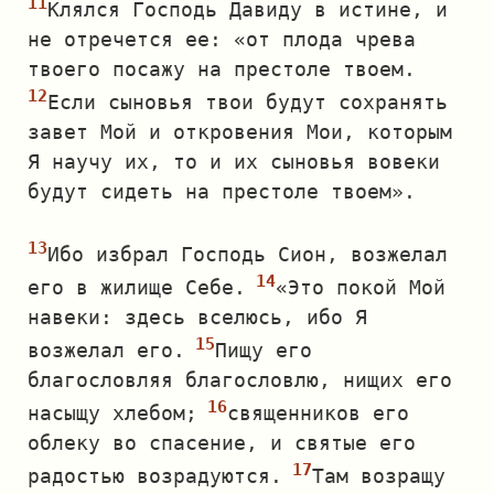
Клялся Господь Давиду в истине, и
не отречется ее: «от плода чрева
твоего посажу на престоле твоем.
Если сыновья твои будут сохранять
завет Мой и откровения Мои, которым
Я научу их, то и их сыновья вовеки
будут сидеть на престоле твоем».
Ибо избрал Господь Сион, возжелал
его в жилище Себе.
«Это покой Мой
навеки: здесь вселюсь, ибо Я
возжелал его.
Пищу его
благословляя благословлю, нищих его
насыщу хлебом;
священников его
облеку во спасение, и святые его
радостью возрадуются.
Там возращу