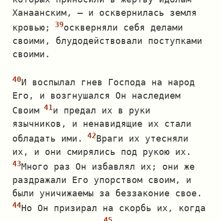
Ханаанским, — и осквернилась земля
кровью;
оскверняли себя делами
своими, блудодействовали поступками
своими.
И воспылал гнев Господа на народ
Его, и возгнушался Он наследием
Своим
и предал их в руки
язычников, и ненавидящие их стали
обладать ими.
Враги их утесняли
их, и они смирялись под рукою их.
Много раз Он избавлял их; они же
раздражали Его упорством своим, и
были уничижаемы за беззаконие свое.
Но Он призирал на скорбь их, когда