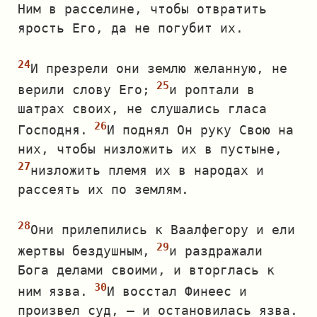
Ним в расселине, чтобы отвратить
ярость Его, да не погубит их.
И презрели они землю желанную, не
верили слову Его;
и роптали в
шатрах своих, не слушались гласа
Господня.
И поднял Он руку Свою на
них, чтобы низложить их в пустыне,
низложить племя их в народах и
рассеять их по землям.
Они прилепились к Ваалфегору и ели
жертвы бездушным,
и раздражали
Бога делами своими, и вторглась к
ним язва.
И восстал Финеес и
произвел суд, — и остановилась язва.