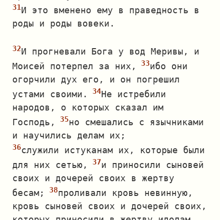
И это вменено ему в праведность в
роды и роды вовеки.
И прогневали Бога у вод Меривы, и
Моисей потерпел за них,
ибо они
огорчили дух его, и он погрешил
устами своими.
Не истребили
народов, о которых сказал им
Господь,
но смешались с язычниками
и научились делам их;
служили истуканам их, которые были
для них сетью,
и приносили сыновей
своих и дочерей своих в жертву
бесам;
проливали кровь невинную,
кровь сыновей своих и дочерей своих,
которых приносили в жертву идолам