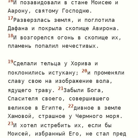
И позавидовали в стане Моисею и
Аарону, святому Господню.
Разверзлась земля, и поглотила
Дафана и покрыла скопище Авирона.
И возгорелся огонь в скопище их,
пламень попалил нечестивых.
Сделали тельца у Хорива и
поклонились истукану;
и променяли
славу свою на изображение вола,
ядущего траву.
Забыли Бога,
Спасителя своего, совершившего
великое в Египте,
дивное в земле
Хамовой, страшное у Чермного моря.
И хотел истребить их, если бы
Моисей, избранный Его, не стал пред