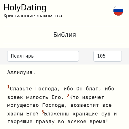
HolyDating
Христианские знакомства
Библия
Аллилуия.
Славьте Господа, ибо Он благ, ибо
вовек милость Его.
Кто изречет
могущество Господа, возвестит все
хвалы Его?
Блаженны хранящие суд и
творящие правду во всякое время!