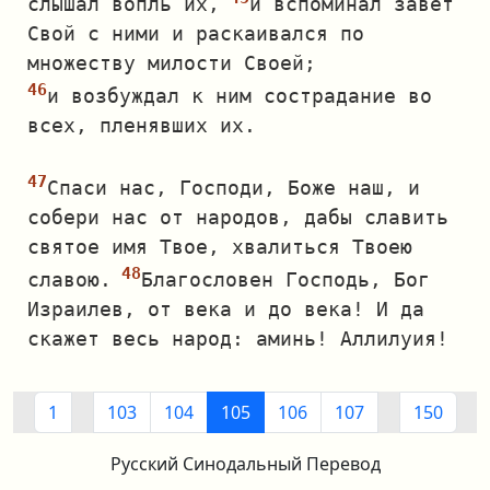
слышал вопль их,
и вспоминал завет
Свой с ними и раскаивался по
множеству милости Своей;
и возбуждал к ним сострадание во
всех, пленявших их.
Спаси нас, Господи, Боже наш, и
собери нас от народов, дабы славить
святое имя Твое, хвалиться Твоею
славою.
Благословен Господь, Бог
Израилев, от века и до века! И да
скажет весь народ: аминь! Аллилуия!
1
103
104
105
106
107
150
Русский Синодальный Перевод