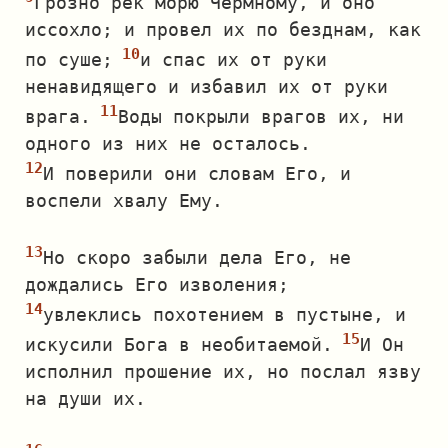
Грозно рек морю Чермному, и оно
иссохло; и провел их по безднам, как
по суше;
и спас их от руки
ненавидящего и избавил их от руки
врага.
Воды покрыли врагов их, ни
одного из них не осталось.
И поверили они словам Его, и
воспели хвалу Ему.
Но скоро забыли дела Его, не
дождались Его изволения;
увлеклись похотением в пустыне, и
искусили Бога в необитаемой.
И Он
исполнил прошение их, но послал язву
на души их.