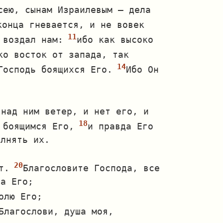
сею, сынам Израилевым — дела
конца гневается, и не вовек
 воздал нам:
ибо как высоко
ко восток от запада, так
Господь боящихся Его.
Ибо Он
 над ним ветер, и нет его, и
 боящимся Его,
и правда Его
олнять их.
т.
Благословите Господа, все
ва Его;
олю Его;
Благослови, душа моя,