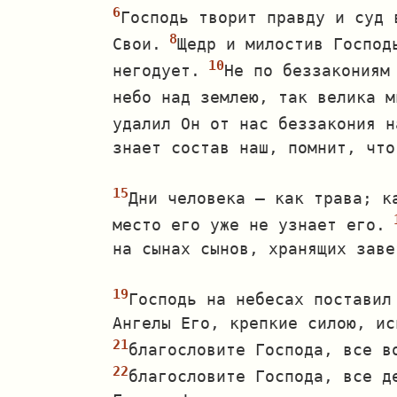
Господь творит правду и суд 
Свои.
Щедр и милостив Господ
негодует.
Не по беззакониям
небо над землею, так велика м
удалил Он от нас беззакония н
знает состав наш, помнит, что
Дни человека — как трава; к
место его уже не узнает его.
на сынах сынов, хранящих заве
Господь на небесах поставил
Ангелы Его, крепкие силою, ис
благословите Господа, все в
благословите Господа, все д