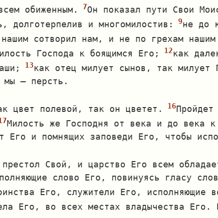
всем обиженным.
Он показал пути Свои Мои
ь, долготерпелив и многомилостив:
не до 
 нашим сотворил нам, и не по грехам нашим
илость Господа к боящимся Его;
как дале
аши;
как отец милует сынов, так милует 
 мы — персть.
ак цвет полевой, так он цветет.
Пройдет
Милость же Господня от века и до века к
т Его и помнящих заповеди Его, чтобы исп
 престол Свой, и царство Его всем обладае
полняющие слово Его, повинуясь гласу сло
оинства Его, служители Его, исполняющие в
ела Его, во всех местах владычества Его. 