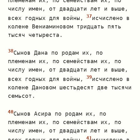
племенам их, по семействам их, по
числу имен, от двадцати лет и выше,
всех годных для войны,
исчислено в
колене Вениаминовом тридцать пять
тысяч четыреста.
Сынов Дана по родам их, по
племенам их, по семействам их, по
числу имен, от двадцати лет и выше,
всех годных для войны,
исчислено в
колене Дановом шестьдесят две тысячи
семьсот.
Сынов Асира по родам их, по
племенам их, по семействам их, по
числу имен, от двадцати лет и выше,
всех годных для войны,
исчислено в