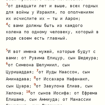
от двадцати лет и выше, всех годных
для войны у Израиля, по ополчениям
их исчислите их — ты и Аарон;
с вами должны быть из каждого
колена по одному человеку, который в
роде своем есть главный.
И вот имена мужей, которые будут с
вами: от Рувима Елицур, сын Шедеура;
от Симеона Шелумиил, сын
Цуришаддая;
от Иуды Наассон, сын
Аминадава;
от Иссахара Нафанаил,
сын Цуара;
от Завулона Елиав, сын
Хелона;
от сынов Иосифа: от Ефрема
Елишама, сын Аммиуда; от Манассии