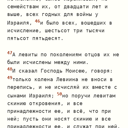
семействам их, от двадцати лет и
выше, всех годных для войны у
Израиля,
и было всех, вошедших в
исчисление, шестьсот три тысячи
пятьсот пятьдесят.
А левиты по поколениям отцов их не
были исчислены между ними.
И сказал Господь Моисею, говоря:
только колена Левиина не вноси в
перепись, и не исчисляй их вместе с
сынами Израиля;
но поручи левитам
скинию откровения, и все
принадлежности ее, и всё, что при
ней; пусть они носят скинию и все
принадлежности ее, и служат при ней,