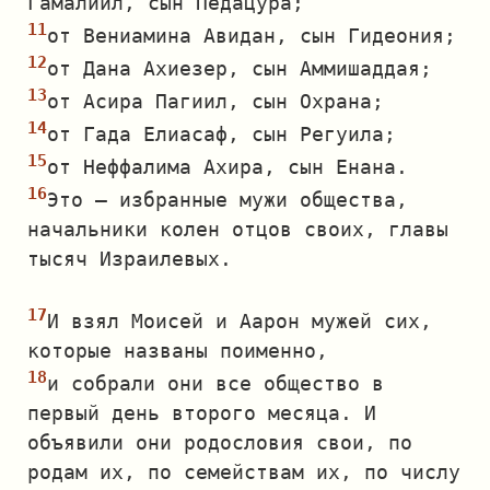
Гамалиил, сын Педацура;
от Вениамина Авидан, сын Гидеония;
от Дана Ахиезер, сын Аммишаддая;
от Асира Пагиил, сын Охрана;
от Гада Елиасаф, сын Регуила;
от Неффалима Ахира, сын Енана.
Это — избранные мужи общества,
начальники колен отцов своих, главы
тысяч Израилевых.
И взял Моисей и Аарон мужей сих,
которые названы поименно,
и собрали они все общество в
первый день второго месяца. И
объявили они родословия свои, по
родам их, по семействам их, по числу