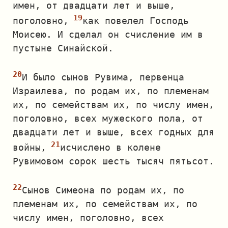
имен, от двадцати лет и выше,
поголовно,
как повелел Господь
Моисею. И сделал он счисление им в
пустыне Синайской.
И было сынов Рувима, первенца
Израилева, по родам их, по племенам
их, по семействам их, по числу имен,
поголовно, всех мужеского пола, от
двадцати лет и выше, всех годных для
войны,
исчислено в колене
Рувимовом сорок шесть тысяч пятьсот.
Сынов Симеона по родам их, по
племенам их, по семействам их, по
числу имен, поголовно, всех