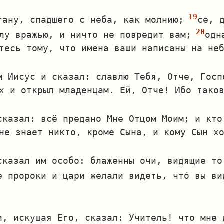
тану, спадшего с неба, как молнию;
се, 
лу вражью, и ничто не повредит вам;
одн
тесь тому, что имена ваши написаны на не
м Иисус и сказал: славлю Тебя, Отче, Госп
х и открыл младенцам. Ей, Отче! Ибо тако
сказал: всё предано Мне Отцом Моим; и кто
не знает никто, кроме Сына, и кому Сын х
сказал им особо: блаженны очи, видящие то
е пророки и цари желали видеть, что́ вы в
и, искушая Его, сказал: Учитель! что мне 