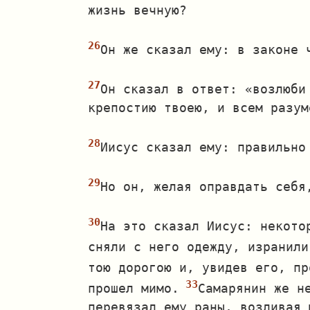
жизнь вечную?
Он же сказал ему: в законе ч
Он сказал в ответ: «возлюби
крепостию твоею, и всем разум
Иисус сказал ему: правильно
Но он, желая оправдать себя
На это сказал Иисус: некото
сняли с него одежду, изранили
тою дорогою и, увидев его, пр
прошел мимо.
Самарянин же н
перевязал ему раны, возливая 