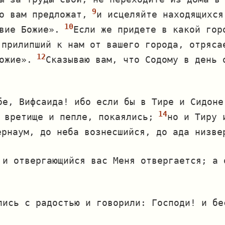
о вам предложат,
и исцеляйте находящихся
вие Божие».
Если же придете в какой гор
 прилипший к нам от вашего города, отряса
ожие».
Сказываю вам, что Содому в день 
бе, Вифсаида! ибо если бы в Тире и Сидоне
 вретище и пепле, покаялись;
но и Тиру 
ернаум, до неба вознесшийся, до ада низве
 и отвергающийся вас Меня отвергается; а 
лись с радостью и говорили: Господи! и бе