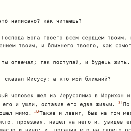
то́ написано? ка́к читаешь?
 Господа Бога твоего всем сердцем твоим, 
ением твоим, и ближнего твоего, как само
 ты отвечал; так поступай, и будешь жить.
, сказал Иисусу: а кто мой ближний?
рый человек шел из Иерусалима в Иерихон и
 его и ушли, оставив его едва живым.
По
ошел мимо.
Также и левит, быв на том ме
екто, проезжая, нашел на него и, увидев е
масло и вино; и, посадив его на своего о