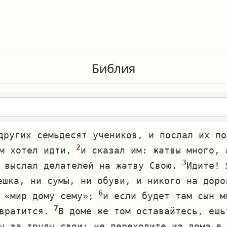
Библия
других семьдесят учеников, и послал их по
м хотел идти,
и сказал им: жатвы много, 
 выслал делателей на жатву Свою.
Идите! 
ешка, ни сумы́, ни обуви, и никого на доро
 «мир дому сему»;
и если будет там сын м
вратится.
В доме же том оставайтесь, ешь
ы за труды свои; не переходите из дома в