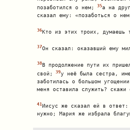
позаботился о нем;
а на дру
сказал ему: «позаботься о нем
Кто из этих троих, думаешь 
Он сказал: оказавший ему ми
В продолжение пути их прише
свой;
у неё была сестра, им
заботилась о большом угощении
меня оставила служить? скажи 
Иисус же сказал ей в ответ:
нужно; Мария же избрала благу