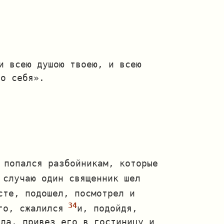
и всею душою твоею, и всею
го себя».
 попался разбойникам, которые
 случаю один священник шел
сте, подошел, посмотрел и
го, сжалился
и, подойдя,
сла, привез его в гостиницу и