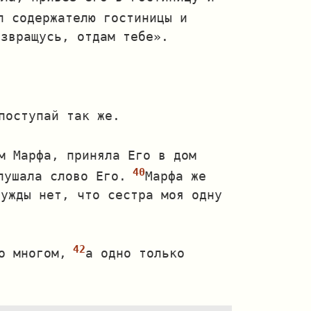
л содержателю гостиницы и
озвращусь, отдам тебе».
поступай так же.
м Марфа, приняла Его в дом
лушала слово Его.
Марфа же
нужды нет, что сестра моя одну
о многом,
а одно только