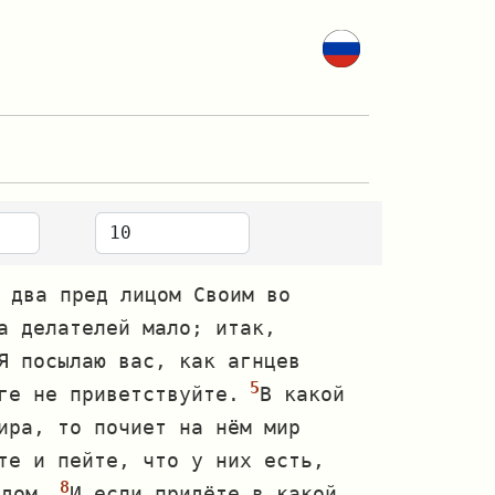
 два пред лицом Своим во
а делателей мало; итак,
Я посылаю вас, как агнцев
ге не приветствуйте.
В какой
ира, то почиет на нём мир
те и пейте, что у них есть,
 дом.
И если придёте в какой