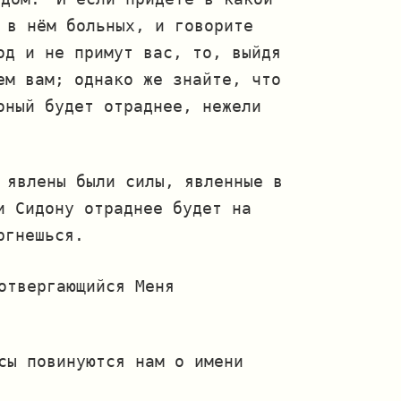
 в нём больных, и говорите
од и не примут вас, то, выйдя
ем вам; однако же знайте, что
оный будет отраднее, нежели
 явлены были силы, явленные в
и Сидону отраднее будет на
ргнешься.
отвергающийся Меня
сы повинуются нам о имени