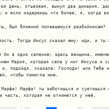
гой день, отъезжая, вынул два динария, да
; и если издержишь что более, я, когда в
ты, был ближний попавшемуся разбойникам?
лость. Тогда Иисус сказал ему: иди, и ты 
л Он в одно селение; здесь женщина, имене
енем Мария, которая села у ног Иисуса и с
 и, подойдя, сказала: Господи! или Тебе 
ей, чтобы помогла мне.
 Марфа! Марфа! ты заботишься и суетишься 
ю часть, которая не отнимется у неё.