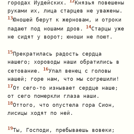
городах Иудейских.
Князья повешены
руками их, лица старцев не уважены.
Юношей берут к жерновам, и отроки
падают под ношами дров.
Старцы уже
не сидят у ворот; юноши не поют.
Прекратилась радость сердца
нашего; хороводы наши обратились в
сетование.
Упал венец с головы
нашей; горе нам, что мы согрешили!
От сего‐то изнывает сердце наше;
от сего померкли глаза наши.
Оттого, что опустела гора Сион,
лисицы ходят по ней.
Ты, Господи, пребываешь вовеки;