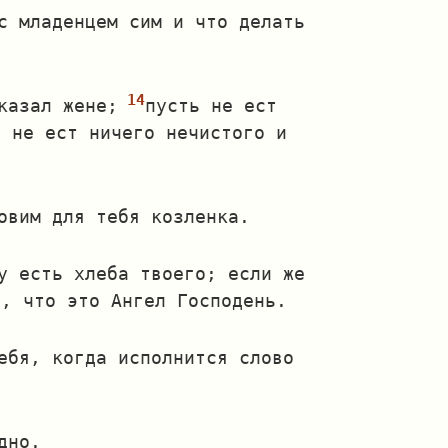
с младенцем сим и что делать
казал жене;
пусть не ест
и не ест ничего нечистого и
овим для тебя козленка.
у есть хлеба твоего; если же
л, что это Ангел Господень.
ебя, когда исполнится слово
дно.