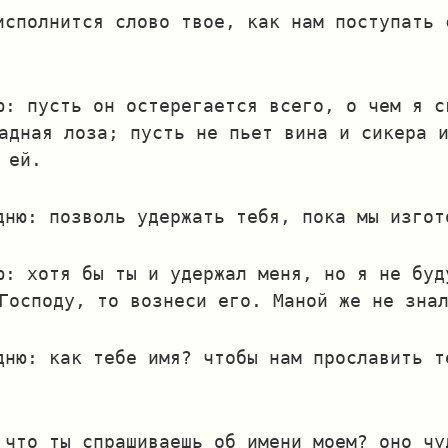
исполнится слово твое, как нам поступать 
ю: пусть он остерегается всего, о чем я с
адная лоза; пусть не пьет вина и сикера 
 ей.
дню: позволь удержать тебя, пока мы изгот
ю: хотя бы ты и удержал меня, но я не буд
Господу, то вознеси его. Маной же не зна
дню: как тебе имя? чтобы нам прославить т
 что ты спрашиваешь об имени моем? оно чу