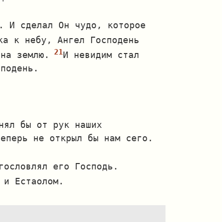
. И сделал Он чудо, которое
ка к небу, Ангел Господень
 на землю.
И невидим стал
сподень.
нял бы от рук наших
теперь не открыл бы нам сего.
гословлял его Господь.
 и Естаолом.