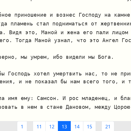
бное приношение и вознес Господу на камне
гда пламень стал подниматься от жертвенни
а. Видя это, Маной и жена его пали лицом
его. Тогда Маной узнал, что это Ангел Го
верно, мы умрем, ибо видели мы Бога.
бы Господь хотел умертвить нас, то не при
ения, и не показал бы нам всего того, и 
ла имя ему: Самсон. И рос младенец, и бла
вовать в нем в стане Дановом, между Цорою
1
11
12
13
14
15
21