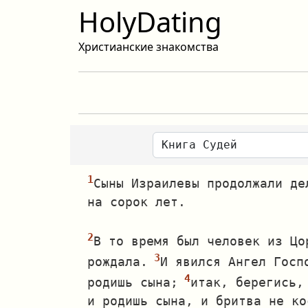
HolyDating
Христианские знакомства
Сыны Израилевы продолжали де
на сорок лет.
В то время был человек из Цо
рождала.
И явился Ангел Госп
родишь сына;
итак, берегись,
и родишь сына, и бритва не ко