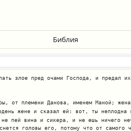
Библия
лать злое пред очами Господа, и предал их
ры, от племени Данова, именем Маной; жена
одень жене и сказал ей: вот, ты неплодна 
 не пей вина и сикера, и не ешь ничего не
снется головы его, потому что от самого 