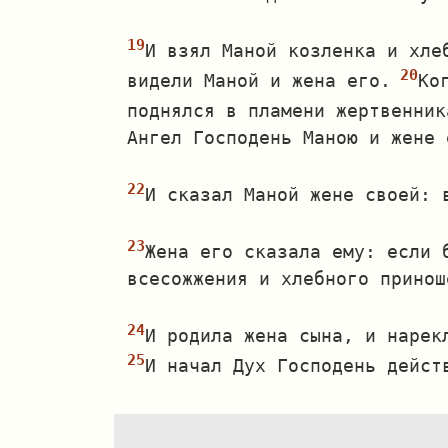
И взял Маной козленка и хле
видели Маной и жена его.
Ко
поднялся в пламени жертвенник
Ангел Господень Маною и жене 
И сказал Маной жене своей: 
Жена его сказала ему: если 
всесожжения и хлебного принош
И родила жена сына, и нарек
И начал Дух Господень дейст