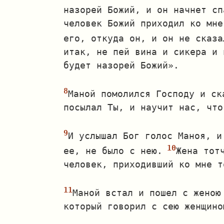
назорей Божий, и он начнет сп
человек Божий приходил ко мне
его, откуда он, и он не сказа
итак, не пей вина и сикера и 
будет назорей Божий».
Маной помолился Господу и ск
посылал Ты, и научит нас, что
И услышал Бог голос Маноя, и
ее, не было с нею.
Жена тот
человек, приходивший ко мне т
Маной встал и пошел с женою
который говорил с сею женщино