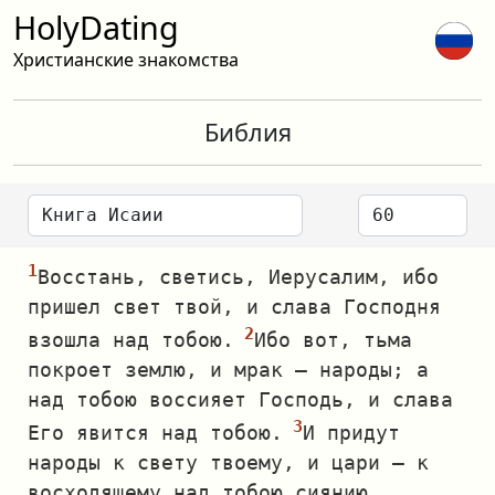
HolyDating
Христианские знакомства
Библия
Восстань, светись, Иерусалим, ибо
пришел свет твой, и слава Господня
взошла над тобою.
Ибо вот, тьма
покроет землю, и мрак — народы; а
над тобою воссияет Господь, и слава
Его явится над тобою.
И придут
народы к свету твоему, и цари — к
восходящему над тобою сиянию.