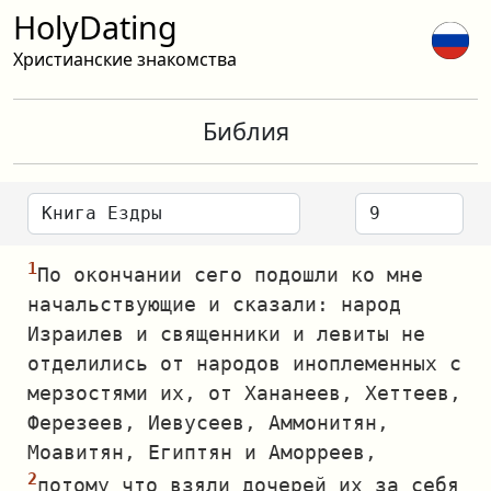
HolyDating
Христианские знакомства
Библия
По окончании сего подошли ко мне
начальствующие и сказали: народ
Израилев и священники и левиты не
отделились от народов иноплеменных с
мерзостями их, от Хананеев, Хеттеев,
Ферезеев, Иевусеев, Аммонитян,
Моавитян, Египтян и Аморреев,
потому что взяли дочерей их за себя