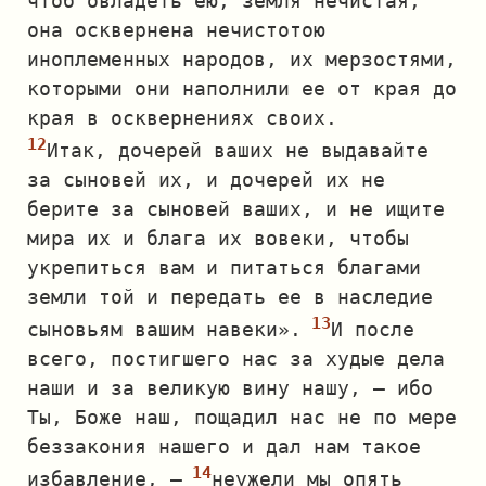
чтоб овладеть ею, земля нечистая,
она осквернена нечистотою
иноплеменных народов, их мерзостями,
которыми они наполнили ее от края до
края в осквернениях своих.
Итак, дочерей ваших не выдавайте
за сыновей их, и дочерей их не
берите за сыновей ваших, и не ищите
мира их и блага их вовеки, чтобы
укрепиться вам и питаться благами
земли той и передать ее в наследие
сыновьям вашим навеки».
И после
всего, постигшего нас за худые дела
наши и за великую вину нашу, — ибо
Ты, Боже наш, пощадил нас не по мере
беззакония нашего и дал нам такое
избавление, —
неужели мы опять