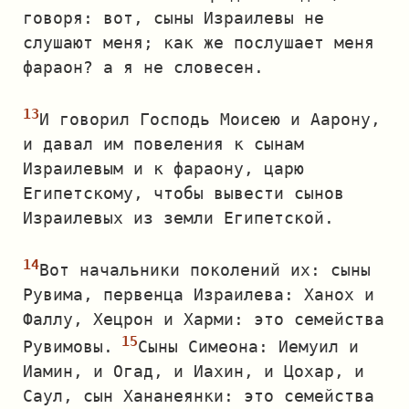
говоря: вот, сыны Израилевы не
слушают меня; как же послушает меня
фараон? а я не словесен.
И говорил Господь Моисею и Аарону,
и давал им повеления к сынам
Израилевым и к фараону, царю
Египетскому, чтобы вывести сынов
Израилевых из земли Египетской.
Вот начальники поколений их: сыны
Рувима, первенца Израилева: Ханох и
Фаллу, Хецрон и Харми: это семейства
Рувимовы.
Сыны Симеона: Иемуил и
Иамин, и Огад, и Иахин, и Цохар, и
Саул, сын Хананеянки: это семейства