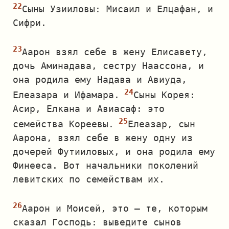
Сыны Узииловы: Мисаил и Елцафан, и
Сифри.
Аарон взял себе в жену Елисавету,
дочь Аминадава, сестру Наассона, и
она родила ему Надава и Авиуда,
Елеазара и Ифамара.
Сыны Корея:
Асир, Елкана и Авиасаф: это
семейства Кореевы.
Елеазар, сын
Аарона, взял себе в жену одну из
дочерей Футииловых, и она родила ему
Финееса. Вот начальники поколений
левитских по семействам их.
Аарон и Моисей, это — те, которым
сказал Господь: выведите сынов