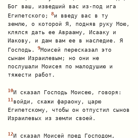
Бог ваш, изведший вас из‐под ига
Египетского;
и введу вас в ту
землю, о которой Я, подняв руку Мою,
клялся дать ее Аврааму, Исааку и
Иакову, и дам вам ее в наследие. Я
Господь.
Моисей пересказал это
сынам Израилевым; но они не
послушали Моисея по малодушию и
тяжести работ.
И сказал Господь Моисею, говоря:
войди, скажи фараону, царю
Египетскому, чтобы он отпустил сынов
Израилевых из земли своей.
И сказал Моисей пред Господом,