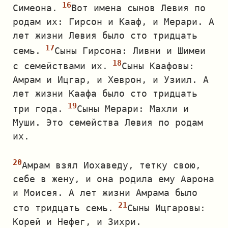
Симеона.
Вот имена сынов Левия по
родам их: Гирсон и Кааф, и Мерари. А
лет жизни Левия было сто тридцать
семь.
Сыны Гирсона: Ливни и Шимеи
с семействами их.
Сыны Каафовы:
Амрам и Ицгар, и Хеврон, и Узиил. А
лет жизни Каафа было сто тридцать
три года.
Сыны Мерари: Махли и
Муши. Это семейства Левия по родам
их.
Амрам взял Иохаведу, тетку свою,
себе в жену, и она родила ему Аарона
и Моисея. А лет жизни Амрама было
сто тридцать семь.
Сыны Ицгаровы:
Корей и Нефег, и Зихри.