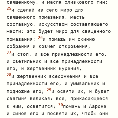
священному, и масла оливкового гин;
и сделай из сего миро для
священного помазания, масть
составную, искусством составляющего
масти: это будет миро для священного
помазания;
и помажь им скинию
собрания и ковчег откровения,
и стол, и все принадлежности его,
и светильник и все принадлежности
его, и жертвенник курения,
и жертвенник всесожжения и все
принадлежности его, и умывальник и
подножие его;
и освяти их, и будет
святыня великая: все, прикасающееся
к ним, освятится;
помажь и Аарона
и сынов его и посвяти их, чтобы они