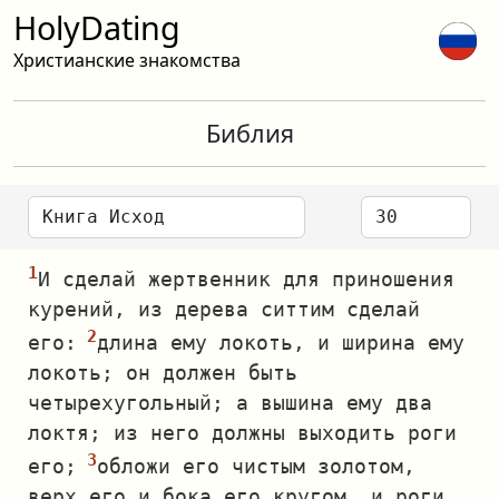
HolyDating
Христианские знакомства
Библия
И сделай жертвенник для приношения
курений, из дерева ситтим сделай
его:
длина ему локоть, и ширина ему
локоть; он должен быть
четырехугольный; а вышина ему два
локтя; из него должны выходить роги
его;
обложи его чистым золотом,
верх его и бока его кругом, и роги