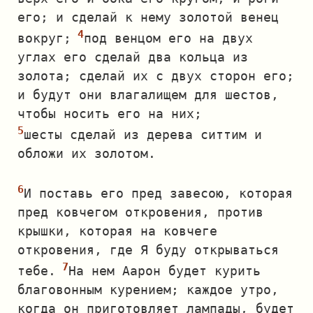
его; и сделай к нему золотой венец
вокруг;
под венцом его на двух
углах его сделай два кольца из
золота; сделай их с двух сторон его;
и будут они влагалищем для шестов,
чтобы носить его на них;
шесты сделай из дерева ситтим и
обложи их золотом.
И поставь его пред завесою, которая
пред ковчегом откровения, против
крышки, которая на ковчеге
откровения, где Я буду открываться
тебе.
На нем Аарон будет курить
благовонным курением; каждое утро,
когда он приготовляет лампады, будет