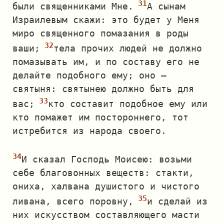
были священниками Мне.
А сынам
Израилевым скажи: это будет у Меня
миро священного помазания в роды
ваши;
тела прочих людей не должно
помазывать им, и по составу его не
делайте подобного ему; оно —
святыня: святынею должно быть для
вас;
кто составит подобное ему или
кто помажет им постороннего, тот
истребится из народа своего.
И сказал Господь Моисею: возьми
себе благовонных веществ: стакти,
ониха, халвана душистого и чистого
ливана, всего поровну,
и сделай из
них искусством составляющего масти