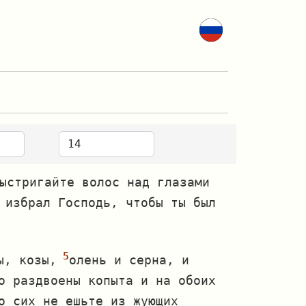
ыстригайте волос над глазами
 избрал Господь, чтобы ты был
ы, козы,
олень и серна, и
о раздвоены копыта и на обоих
о сих не ешьте из жующих