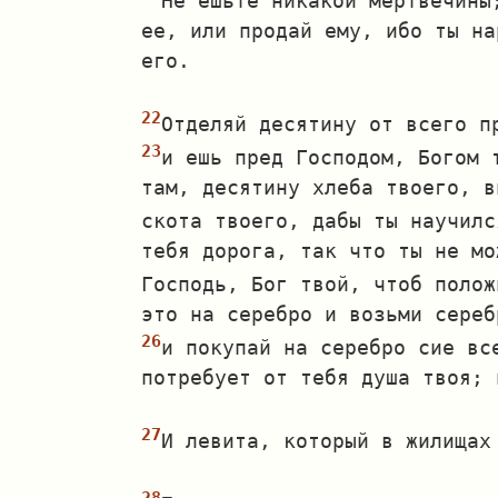
Не ешьте никакой мертвечины
ее, или продай ему, ибо ты на
его.
Отделяй десятину от всего п
и ешь пред Господом, Богом 
там, десятину хлеба твоего, в
скота твоего, дабы ты научилс
тебя дорога, так что ты не мо
Господь, Бог твой, чтоб полож
это на серебро и возьми сереб
и покупай на серебро сие вс
потребует от тебя душа твоя; 
И левита, который в жилищах