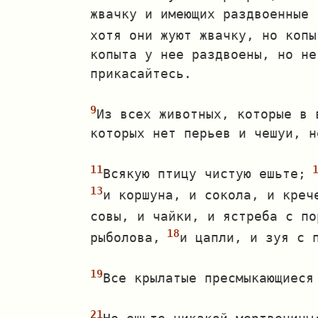
жвачку и имеющих раздвоенные 
хотя они жуют жвачку, но копы
копыта у нее раздвоены, но не
прикасайтесь.
Из всех животных, которые в 
которых нет перьев и чешуи, н
Всякую птицу чистую ешьте;
и коршуна, и сокола, и креч
совы, и чайки, и ястреба с по
рыболова,
и цапли, и зуя с 
Все крылатые пресмыкающиеся