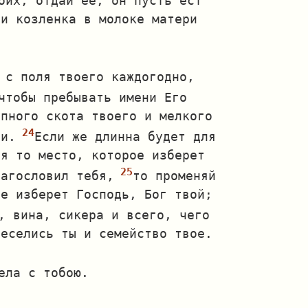
оих, отдай ее, он пусть ест
ри козленка в молоке матери
 с поля твоего каждогодно,
чтобы пребывать имени Его
упного скота твоего и мелкого
ни.
Если же длинна будет для
бя то место, которое изберет
лагословил тебя,
то променяй
ое изберет Господь, Бог твой;
, вина, сикера и всего, чего
веселись ты и семейство твое.
ела с тобою.