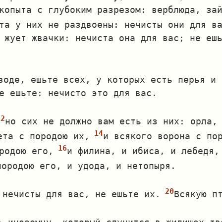
копыта с глубоким разрезом: верблюда, за
та у них не раздвоены: нечисты они для в
 жует жвачки: нечиста она для вас; не еш
воде, ешьте всех, у которых есть перья и 
е ешьте: нечисто это для вас.
но сих не должно вам есть из них: орла,
ета с породою их,
и всякого ворона с по
родою его,
и филина, и ибиса, и лебедя,
породою его, и удода, и нетопыря.
 нечисты для вас, не ешьте их.
Всякую п