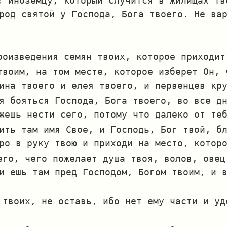
; иноземцу, который случится в жилищах тв
род святой у Господа, Бога твоего. Не ва
роизведения семян твоих, которое приходит
твоим, на том месте, которое изберет Он, 
ина твоего и елея твоего, и первенцев кр
я бояться Господа, Бога твоего, во все д
жешь нести сего, потому что далеко от те
ить там имя Свое, и Господь, Бог твой, б
ро в руку твою и приходи на место, котор
его, чего пожелает душа твоя, волов, овец
и ешь там пред Господом, Богом твоим, и 
 твоих, не оставь, ибо нет ему части и уд