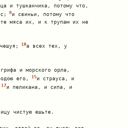
йца и тушканчика, потому что,
ас;
и свиньи, потому что
ьте мяса их, и к трупам их не
чешуя;
а всех тех, у
 грифа и морского орла,
родою его,
и страуса, и
и пеликана, и сипа, и
тицу чистую ешьте.