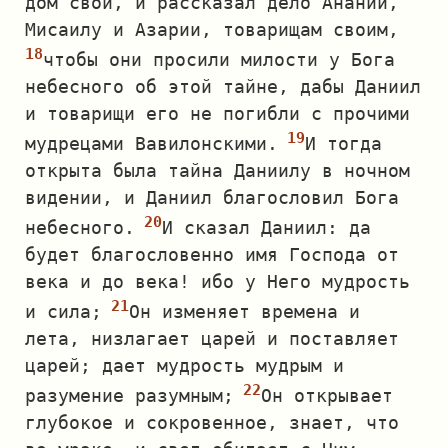
дом свой, и рассказал дело Анании,
Мисаилу и Азарии, товарищам своим,
чтобы они просили милости у Бога
небесного об этой тайне, дабы Даниил
и товарищи его не погибли с прочими
мудрецами Вавилонскими.
И тогда
открыта была тайна Даниилу в ночном
видении, и Даниил благословил Бога
небесного.
И сказал Даниил: да
будет благословенно имя Господа от
века и до века! ибо у Него мудрость
и сила;
Он изменяет времена и
лета, низлагает царей и поставляет
царей; дает мудрость мудрым и
разумение разумным;
Он открывает
глубокое и сокровенное, знает, что