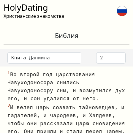
HolyDating
Христианские знакомства
Библия
Во второй год царствования
Навуходоносора снились
Навуходоносору сны, и возмутился дух
его, и сон удалился от него.
И велел царь созвать тайноведцев, и
гадателей, и чародеев, и Халдеев,
чтобы они рассказали царю сновидения
его. Они пришли и стали перед царем.