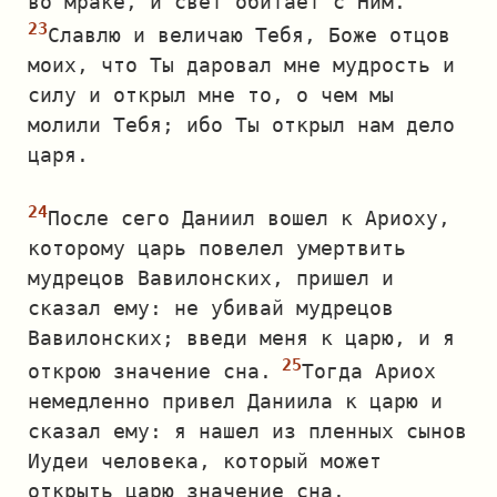
во мраке, и свет обитает с Ним.
Славлю и величаю Тебя, Боже отцов
моих, что Ты даровал мне мудрость и
силу и открыл мне то, о чем мы
молили Тебя; ибо Ты открыл нам дело
царя.
После сего Даниил вошел к Ариоху,
которому царь повелел умертвить
мудрецов Вавилонских, пришел и
сказал ему: не убивай мудрецов
Вавилонских; введи меня к царю, и я
открою значение сна.
Тогда Ариох
немедленно привел Даниила к царю и
сказал ему: я нашел из пленных сынов
Иудеи человека, который может
открыть царю значение сна.