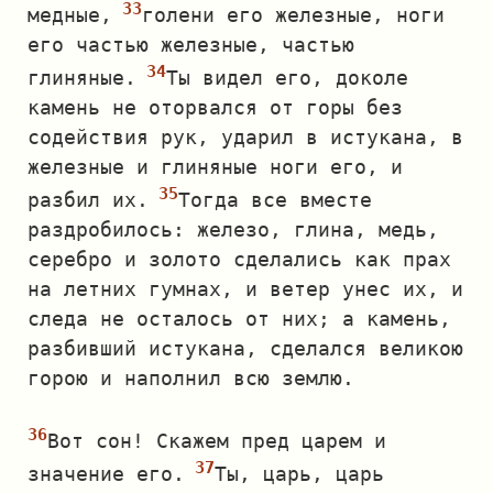
медные,
голени его железные, ноги
его частью железные, частью
глиняные.
Ты видел его, доколе
камень не оторвался от горы без
содействия рук, ударил в истукана, в
железные и глиняные ноги его, и
разбил их.
Тогда все вместе
раздробилось: железо, глина, медь,
серебро и золото сделались как прах
на летних гумнах, и ветер унес их, и
следа не осталось от них; а камень,
разбивший истукана, сделался великою
горою и наполнил всю землю.
Вот сон! Скажем пред царем и
значение его.
Ты, царь, царь