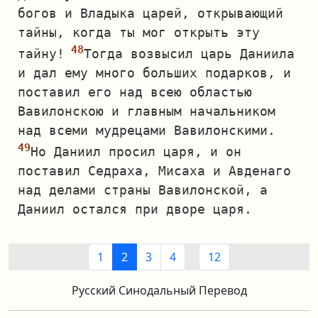
богов и Владыка царей, открывающий
тайны, когда ты мог открыть эту
тайну!
Тогда возвысил царь Даниила
и дал ему много больших подарков, и
поставил его над всею областью
Вавилонскою и главным начальником
над всеми мудрецами Вавилонскими.
Но Даниил просил царя, и он
поставил Седраха, Мисаха и Авденаго
над делами страны Вавилонской, а
Даниил остался при дворе царя.
1
2
3
4
12
Русский Синодальный Перевод