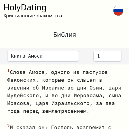
HolyDating
Христианские знакомства
Библия
Слова Амоса, одного из пастухов
Фекойских, которые он слышал в
видении об Израиле во дни Озии, царя
Иудейского, и во дни Иеровоама, сына
Иоасова, царя Израильского, за два
года перед землетрясением.
И сказал он: Господь возгремит с