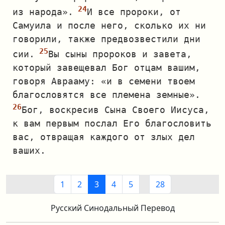
из народа».
И все пророки, от
Самуила и после него, сколько их ни
говорили, также предвозвестили дни
сии.
Вы сыны пророков и завета,
который завещевал Бог отцам вашим,
говоря Аврааму: «и в семени твоем
благословятся все племена земные».
Бог, воскресив Сына Своего Иисуса,
к вам первым послал Его благословить
вас, отвращая каждого от злых дел
ваших.
1
2
3
4
5
28
Русский Синодальный Перевод