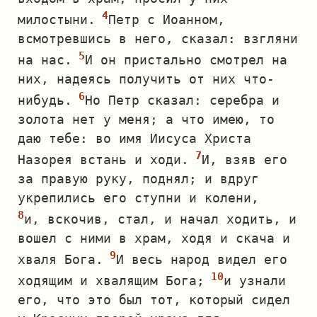
милостыни.
Петр с Иоанном,
всмотревшись в него, сказал: взгляни
на нас.
И он пристально смотрел на
них, надеясь получить от них что‐
нибудь.
Но Петр сказал: серебра и
золота нет у меня; а что имею, то
даю тебе: во имя Иисуса Христа
Назорея встань и ходи.
И, взяв его
за правую руку, поднял; и вдруг
укрепились его ступни и колени,
и, вскочив, стал, и начал ходить, и
вошел с ними в храм, ходя и скача и
хваля Бога.
И весь народ видел его
ходящим и хвалящим Бога;
и узнали
его, что это был тот, который сидел