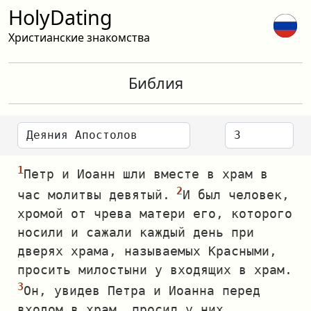
HolyDating
Христианские знакомства
Библия
Петр и Иоанн шли вместе в храм в
час молитвы девятый.
И был человек,
хромой от чрева матери его, которого
носили и сажали каждый день при
дверях храма, называемых Красными,
просить милостыни у входящих в храм.
Он, увидев Петра и Иоанна перед
входом в храм, просил у них