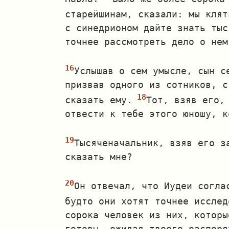
старейшинам, сказали: мы клят
с синедрионом дайте знать тыс
точнее рассмотреть дело о нем
Услышав о сем умысле, сын с
призвав одного из сотников, с
сказать ему.
Тот, взяв его,
отвести к тебе этого юношу, к
Тысяченачальник, взяв его з
сказать мне?
Он отвечал, что Иудеи согла
будто они хотят точнее исслед
сорока человек из них, которы
готовы, ожидая твоего распоря