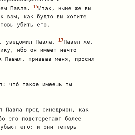
ьем Павла.
Итак, ныне же вы
 к вам, как будто вы хотите
отовы убить его.
, уведомил Павла.
Павел же,
нику, ибо он имеет нечто
к Павел, призвав меня, просил
: что́ такое имеешь ты
л Павла пред синедрион, как
бо его подстерегают более
 убьют его; и они теперь