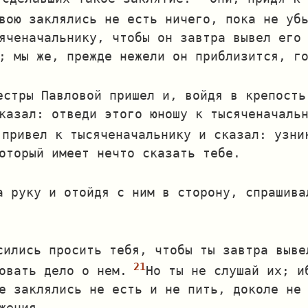
вою заклялись не есть ничего, пока не уб
яченачальнику, чтобы он завтра вывел его
; мы же, прежде нежели он приблизится, г
естры Павловой пришел и, войдя в крепость
казал: отведи этого юношу к тысяченачаль
 привел к тысяченачальнику и сказал: узни
оторый имеет нечто сказать тебе.
а руку и отойдя с ним в сторону, спрашивал
сились просить тебя, чтобы ты завтра выве
овать дело о нем.
Но ты не слушай их; и
е заклялись не есть и не пить, доколе не
жения.