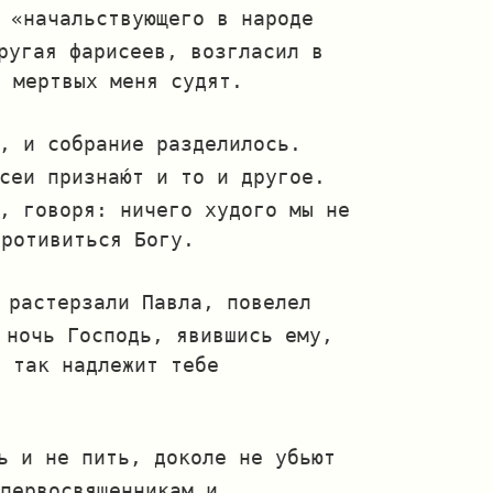
 «начальствующего в народе
ругая фарисеев, возгласил в
я мертвых меня судят.
, и собрание разделилось.
сеи признаю́т и то и другое.
, говоря: ничего худого мы не
противиться Богу.
 растерзали Павла, повелел
 ночь Господь, явившись ему,
, так надлежит тебе
ь и не пить, доколе не убьют
первосвященникам и