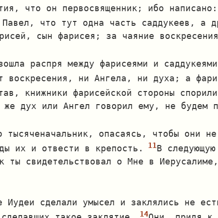
тия, что он первосвященник; ибо написано:
 Павел, что тут одна часть саддукеев, а д
рисей, сын фарисея; за чаяние воскресени
зошла распря между фарисеями и саддукеями
т воскресения, ни Ангела, ни духа; а фари
тав, книжники фарисейской стороны спорили
 же дух или Ангел говорил ему, не будем 
о тысяченачальник, опасаясь, чтобы они не
ды их и отвести в крепость.
В следующую
к ты свидетельствовал о Мне в Иерусалиме
е Иудеи сделали умысел и заклялись не ест
 сделавших такое заклятие.
Они, придя к 