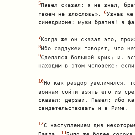
Павел сказал: я не знал, бра
твоем не злословь».
Узнав же
синедрионе: мужи братия! я фа
Когда же он сказал это, прои
Ибо саддукеи говорят, что не
Сделался большой крик; и, вс
находим в этом человеке; если
Но как раздор увеличился, т
воинам сойти взять его из сре
сказал: дерзай, Павел; ибо ка
свидетельствовать и в Риме.
С наступлением дня некоторы
Павла.
Было же более сорока