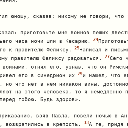
тил юношу, сказав: никому не говори, что 
казал: приготовьте мне воинов пеших двест
ьего часа ночи шли в Кесарию.
Приготовь
го к правителю Феликсу.
Написал и письм
ому правителю Феликсу радоваться.
Сего 
 воинами, отнял его, узнав, что он Римск
ривел его в синедрион их
и нашел, что е
, но что нет в нем никакой вины, достойн
ляют на этого человека, то я немедленно 
перед тобою. Будь здоров».
приказанию, взяв Павла, повели ночью в Ан
, возвратились в крепость.
А те, придя 