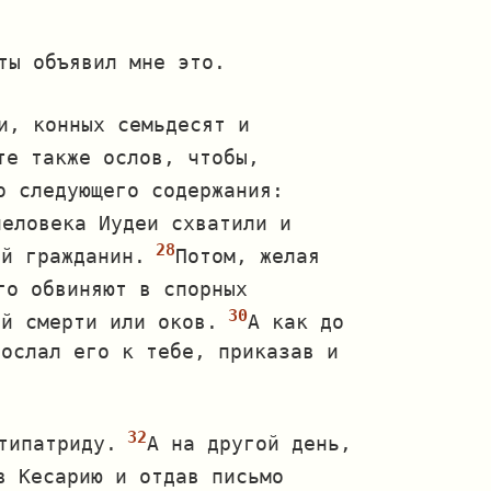
ты объявил мне это.
и, конных семьдесят и
те также ослов, чтобы,
о следующего содержания:
человека Иудеи схватили и
ий гражданин.
Потом, желая
го обвиняют в спорных
ой смерти или оков.
А как до
послал его к тебе, приказав и
типатриду.
А на другой день,
в Кесарию и отдав письмо