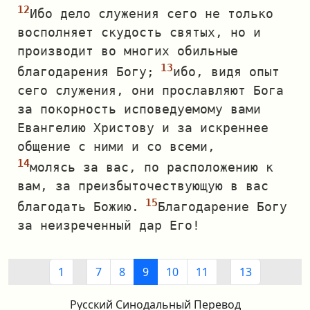
Ибо дело служения сего не только
восполняет скудость святых, но и
производит во многих обильные
благодарения Богу;
ибо, видя опыт
сего служения, они прославляют Бога
за покорность исповедуемому вами
Евангелию Христову и за искреннее
общение с ними и со всеми,
молясь за вас, по расположению к
вам, за преизбыточествующую в вас
благодать Божию.
Благодарение Богу
за неизреченный дар Его!
1
7
8
9
10
11
13
Русский Синодальный Перевод