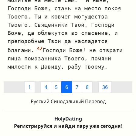
молитве на месте сем.
И ныне,
Господи Боже, стань на место покоя
Твоего, Ты и ковчег могущества
Твоего. Священники Твои, Господи
Боже, да облекутся во спасение, и
преподобные Твои да насладятся
благами.
Господи Боже! не отврати
лица помазанника Твоего, помяни
милости к Давиду, рабу Твоему.
1
4
5
6
7
8
36
Русский Синодальный Перевод
HolyDating
Регистрируйся и найди пару уже сегодня!