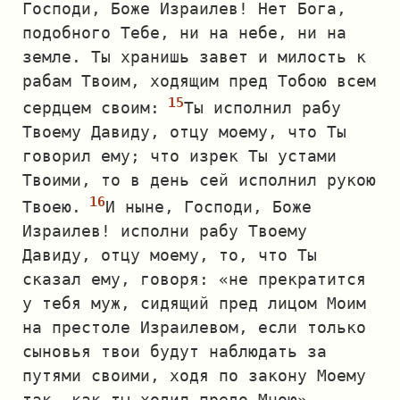
Господи, Боже Израилев! Нет Бога,
подобного Тебе, ни на небе, ни на
земле. Ты хранишь завет и милость к
рабам Твоим, ходящим пред Тобою всем
сердцем своим:
Ты исполнил рабу
Твоему Давиду, отцу моему, что Ты
говорил ему; что изрек Ты устами
Твоими, то в день сей исполнил рукою
Твоею.
И ныне, Господи, Боже
Израилев! исполни рабу Твоему
Давиду, отцу моему, то, что Ты
сказал ему, говоря: «не прекратится
у тебя муж, сидящий пред лицом Моим
на престоле Израилевом, если только
сыновья твои будут наблюдать за
путями своими, ходя по закону Моему
так, как ты ходил предо Мною».