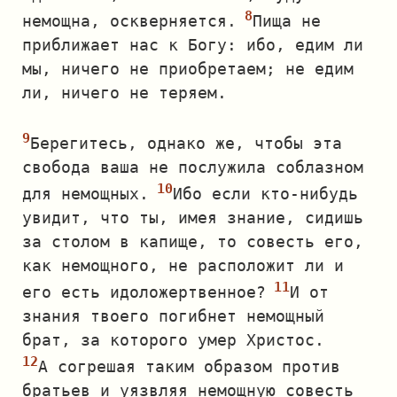
немощна, оскверняется.
Пища не
приближает нас к Богу: ибо, едим ли
мы, ничего не приобретаем; не едим
ли, ничего не теряем.
Берегитесь, однако же, чтобы эта
свобода ваша не послужила соблазном
для немощных.
Ибо если кто‐нибудь
увидит, что ты, имея знание, сидишь
за столом в капище, то совесть его,
как немощного, не расположит ли и
его есть идоложертвенное?
И от
знания твоего погибнет немощный
брат, за которого умер Христос.
А согрешая таким образом против
братьев и уязвляя немощную совесть