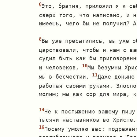
Это, братия, приложил я к се
сверх того, что написано, и н
имеешь, чего бы не получил? А
Вы уже пресытились, вы уже о
царствовали, чтобы и нам с ва
судил быть как бы приговоренн
и человеков.
Мы безумны Хри
мы в бесчестии.
Даже доныне
работая своими руками. Злосло
молим; мы как сор для мира, к
Не к постыжению вашему пишу
тысячи наставников во Христе,
Посему умоляю вас: подражай