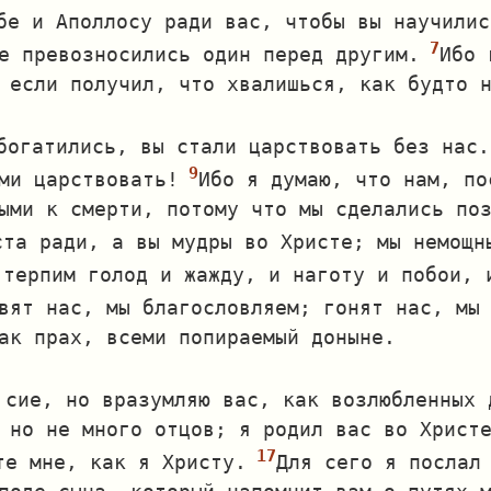
бе и Аполлосу ради вас, чтобы вы научилис
е превозносились один перед другим.
Ибо 
 если получил, что хвалишься, как будто 
богатились, вы стали царствовать без нас.
ми царствовать!
Ибо я думаю, что нам, по
ыми к смерти, потому что мы сделались по
ста ради, а вы мудры во Христе; мы немощн
 терпим голод и жажду, и наготу и побои, 
вят нас, мы благословляем; гонят нас, мы
ак прах, всеми попираемый доныне.
 сие, но вразумляю вас, как возлюбленных 
 но не много отцов; я родил вас во Христ
те мне, как я Христу.
Для сего я послал