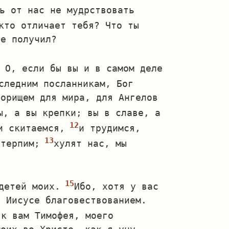
ь от нас не мудрствовать
кто отличает тебя? Что ты
не получил?
 О, если бы вы и в самом деле
следним посланникам, Бог
зорищем для мира, для Ангелов
ы, а вы крепки; вы в славе, а
и скитаемся,
и трудимся,
 терпим;
хулят нас, мы
детей моих.
Ибо, хотя у вас
е Иисусе благовествованием.
 к вам Тимофея, моего