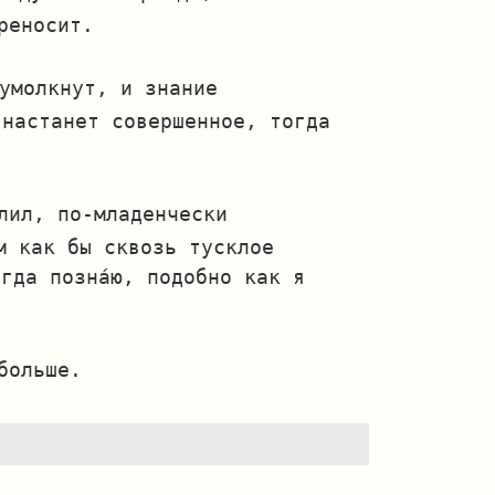
реносит.
умолкнут, и знание
 настанет совершенное, тогда
лил, по‐младенчески
м как бы сквозь тусклое
гда позна́ю, подобно как я
больше.