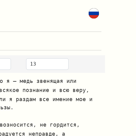
о я — медь звенящая или
всякое познание и всю веру,
ли я раздам все имение мое и
льзы.
возносится, не гордится,
радуется неправде, а