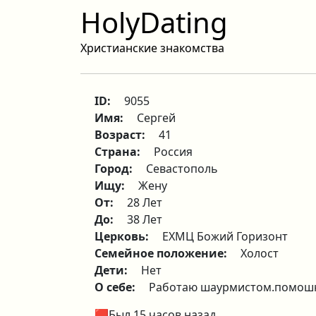
HolyDating
Христианские знакомства
ID:
9055
Имя:
Сергей
Возраст:
41
Страна:
Россия
Город:
Севастополь
Ищу:
Жену
От:
28 Лет
До:
38 Лет
Церковь:
ЕХМЦ Божий Горизонт
Семейное положение:
Холост
Дети:
Нет
О себе:
Работаю шаурмистом.помошник
🟥Был 15 часов назад