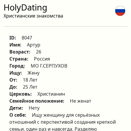
HolyDating
Христианские знакомства
ID:
8047
Имя:
Артур
Возраст:
26
Страна:
Россия
Город:
МО Г.СЕРПУХОВ
Ищу:
Жену
От:
18 Лет
До:
25 Лет
Церковь:
Христианин
Семейное положение:
Не женат
Дети:
Нету
О себе:
Ищу женщину для серьёзных
отношений с перспективой создания крепкой
семьи, один раз и навсегда. Разделяю