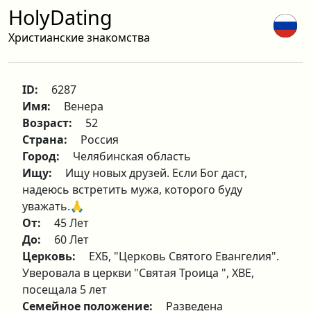
HolyDating
Христианские знакомства
ID:
6287
Имя:
Венера
Возраст:
52
Страна:
Россия
Город:
Челябинская область
Ищу:
Ищу новых друзей. Если Бог даст,
надеюсь встретить мужа, которого буду
уважать.🙏
От:
45 Лет
До:
60 Лет
Церковь:
ЕХБ, "Церковь Святого Евангелия".
Уверовала в церкви "Святая Троица ", ХВЕ,
посещала 5 лет
Семейное положение:
Разведена