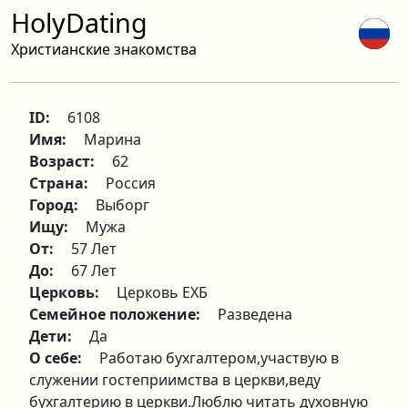
HolyDating
Христианские знакомства
ID:
6108
Имя:
Марина
Возраст:
62
Страна:
Россия
Город:
Выборг
Ищу:
Мужа
От:
57 Лет
До:
67 Лет
Церковь:
Церковь ЕХБ
Семейное положение:
Разведена
Дети:
Да
О себе:
Работаю бухгалтером,участвую в
служении гостеприимства в церкви,веду
бухгалтерию в церкви.Люблю читать духовную