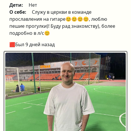
Дети:
Нет
О себе:
Служу в церкви в команде
прославления на гитаре😊😊😊😊, люблю
пешие прогулки)! Буду рад знакомству), более
подробно в л/с😊
🟥Был 9 дней назад