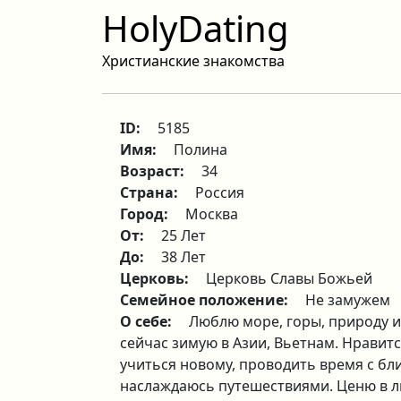
HolyDating
Христианские знакомства
ID:
5185
Имя:
Полина
Возраст:
34
Страна:
Россия
Город:
Москва
От:
25 Лет
До:
38 Лет
Церковь:
Церковь Славы Божьей
Семейное положение:
Не замужем
О себе:
Люблю море, горы, природу и
сейчас зимую в Азии, Вьетнам. Нравитс
учиться новому, проводить время с бл
наслаждаюсь путешествиями. Ценю в л