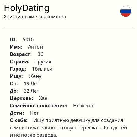
HolyDating
Христианские знакомства
ID:
5016
Имя:
Антон
Возраст:
36
Страна:
Грузия
Город:
Тбилиси
Ищу:
Жену
От:
19 Лет
До:
32 Лет
Церковь:
Хве
Семейное положение:
Не женат
Дети:
Нет
О себе:
Ищу приятную девушку для создания
семьи.желательно готовую переехать.без детей
и не после развода.