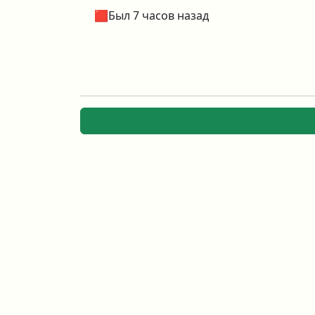
🟥Был 7 часов назад