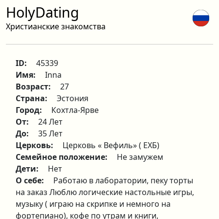
HolyDating
Христианские знакомства
ID:
45339
Имя:
Inna
Возраст:
27
Страна:
Эстония
Город:
Кохтла-Ярве
От:
24 Лет
До:
35 Лет
Церковь:
Церковь « Вефиль» ( ЕХБ)
Семейное положение:
Не замужем
Дети:
Нет
О себе:
Работаю в лаборатории, пеку торты
на заказ Люблю логические настольные игры,
музыку ( играю на скрипке и немного на
фортепиано), кофе по утрам и книги,