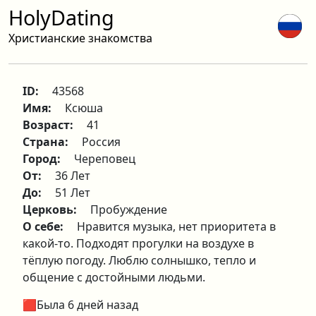
HolyDating
Христианские знакомства
ID:
43568
Имя:
Ксюша
Возраст:
41
Страна:
Россия
Город:
Череповец
От:
36 Лет
До:
51 Лет
Церковь:
Пробуждение
О себе:
Нравится музыка, нет приоритета в
какой-то. Подходят прогулки на воздухе в
тёплую погоду. Люблю солнышко, тепло и
общение с достойными людьми.
🟥Была 6 дней назад