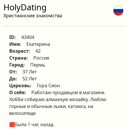
HolyDating
Христианские знакомства
ID:
43404
Имя:
Екатерина
Возраст:
42
Страна:
Россия
Город:
Пермь
От:
37 Лет
До:
52 Лет
Церковь:
Гора Сион
О себе:
Работаю продавцом в магазине.
Хобби собираю алмазную мозайку. Люблю
горные и обычные лыжи, катаюсь на
велосипеде
🟥Была 1 час назад