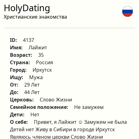
HolyDating
Христианские знакомства
ID:
4137
Имя:
Лайжит
Возраст:
35
Страна:
Россия
Город:
Иркутск
Ищу:
Мужа
От:
29 Лет
До:
44 Лет
Церковь:
Слово Жизни
Семейное положение:
Не замужем
Дети:
Нет
О себе:
Привет, я Лайжит ☺️ Замужем не была
Детей нет Живу в Сибири в городе Иркутск
Являюсь членом церкви Слово Жизни