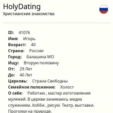
HolyDating
Христианские знакомства
ID:
41076
Имя:
Игорь
Возраст:
40
Страна:
России
Город:
Балашиха МО
Ищу:
Вторую половину
От:
29 Лет
До:
40 Лет
Церковь:
Страна Свободны
Семейное положение:
Холост
О себе:
Работаю , мастер изготовления
муляжей. В церкви занимаюсь медиа
служением. Хобби , рисую. Театр, выставки.
Прогулки на природе.