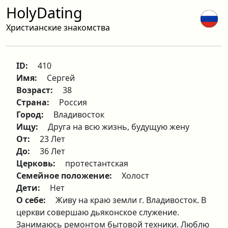
HolyDating
Христианские знакомства
ID:
410
Имя:
Сергей
Возраст:
38
Страна:
Россия
Город:
Владивосток
Ищу:
Друга на всю жизнь, будущую жену
От:
23 Лет
До:
36 Лет
Церковь:
протестантская
Семейное положение:
Холост
Дети:
Нет
О себе:
Живу на краю земли г. Владивосток. В
церкви совершаю дьяконское служение.
Занимаюсь ремонтом бытовой техники. Люблю