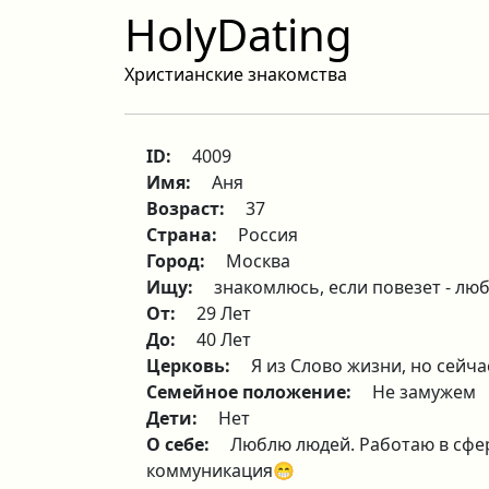
HolyDating
Христианские знакомства
ID:
4009
Имя:
Аня
Возраст:
37
Страна:
Россия
Город:
Москва
Ищу:
знакомлюсь, если повезет - люб
От:
29 Лет
До:
40 Лет
Церковь:
Я из Слово жизни, но сейч
Семейное положение:
Не замужем
Дети:
Нет
О себе:
Люблю людей. Работаю в сфер
коммуникация😁