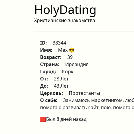
HolyDating
Христианские знакомства
ID:
38344
Имя:
Max 😎
Возраст:
39
Страна:
Ирландия
Город:
Корк
От:
28 Лет
До:
43 Лет
Церковь:
Протестанты
О себе:
Занимаюсь маркетингом, любл
помогаю развивать сайт, пою, помогают
🟥Был 8 дней назад