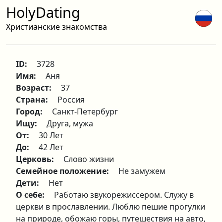
HolyDating
Христианские знакомства
ID:
3728
Имя:
Аня
Возраст:
37
Страна:
Россия
Город:
Санкт-Петербург
Ищу:
Друга, мужа
От:
30 Лет
До:
42 Лет
Церковь:
Слово жизни
Семейное положение:
Не замужем
Дети:
Нет
О себе:
Работаю звукорежиссером. Служу в
церкви в прославлении. Люблю пешие прогулки
на природе, обожаю горы, путешествия на авто,