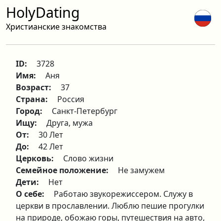
HolyDating
Христианские знакомства
ID:
3728
Имя:
Аня
Возраст:
37
Страна:
Россия
Город:
Санкт-Петербург
Ищу:
Друга, мужа
От:
30 Лет
До:
42 Лет
Церковь:
Слово жизни
Семейное положение:
Не замужем
Дети:
Нет
О себе:
Работаю звукорежиссером. Служу в
церкви в прославлении. Люблю пешие прогулки
на природе, обожаю горы, путешествия на авто,